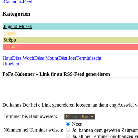
iCalendar-Feed
Kategorien
Jugend-Musek
Musek
Strëpp
Comité
Haut
Dëss Woch
Dëse Mount
Dëst Joer
Terminlëscht
Umellen
FoFa-Kalenner » Link fir an RSS-Feed generéieren
Du kanns Der hei e Link generéieren loossen, an dann eng Auswiel
Terminer bis Haut uweisen:
Neen
Nëmmen nei Terminer weisen:
Jo, bannen dem gewëten Zäitrau
Ja, all nei Terminer onofhängeg 