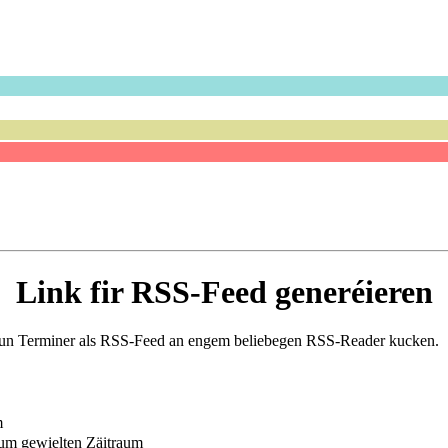
Link fir RSS-Feed generéieren
 vun Terminer als RSS-Feed an engem beliebegen RSS-Reader kucken.
m
vum gewielten Zäitraum