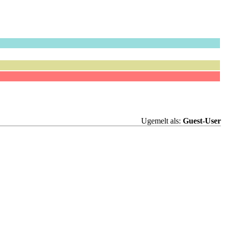
Ugemelt als:
Guest-User