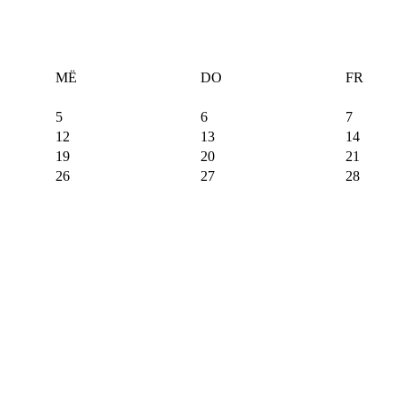
MË
DO
FR
5
6
7
12
13
14
19
20
21
26
27
28