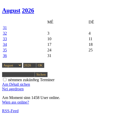
August
2026
MÉ
DË
31
32
3
4
33
10
11
34
17
18
35
24
25
36
31
nëmmen zukünfteg Terminer
Am Détail sichen
Nei agedroen
Am Moment sinn 1458 User online.
Wien ass online?
RSS-Feed