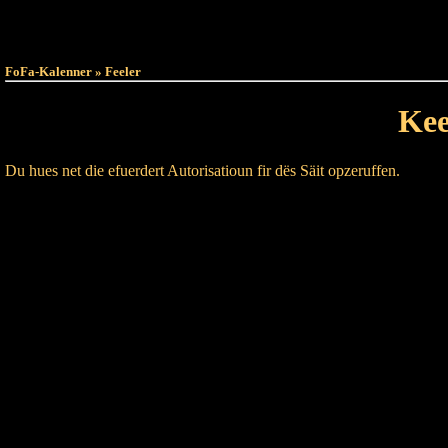
Haut
Dëss Woch
FoFa-Kalenner » Feeler
Kee
Du hues net die efuerdert Autorisatioun fir dës Säit opzeruffen.