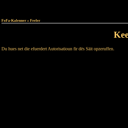
Haut
Dëss Woch
FoFa-Kalenner » Feeler
Kee
Du hues net die efuerdert Autorisatioun fir dës Säit opzeruffen.