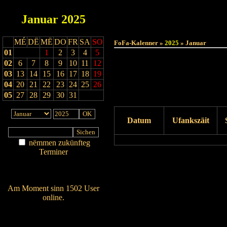
Januar
2025
MÉ
DË
MË
DO
FR
SA
SO
FoFa-Kalenner »
2025
» Januar
01
1
2
3
4
5
02
6
7
8
9
10
11
12
03
13
14
15
16
17
18
19
04
20
21
22
23
24
25
26
05
27
28
29
30
31
Datum
Ufankszäit
nëmmen zukünfteg
Terminer
Drock Preview
Am Détail sichen
Nei agedroen
Am Moment sinn 1502 User
online.
Wien ass online?
RSS-Feed