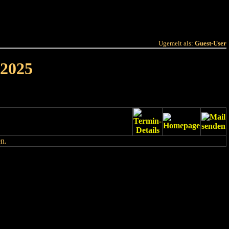
 Joer
Terminlëscht
Ugemelt als:
Guest-User
 2025
n.