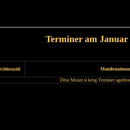
Haut
Dëss Woch
Dëse Mount
Dëst
Umellen
Terminer am Januar
Leschte Mount
Nächste Mount
Schlusszäit
Manifestatioun
Dëse Mount si keng Terminer agedroe
Leschte Mount
Nächste Mount