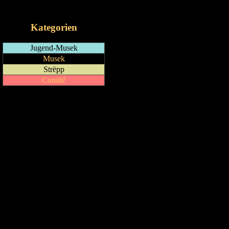
iCalendar-Feed
Kategorien
Jugend-Musek
Musek
Strëpp
Comité