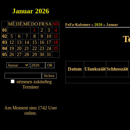
Januar
2026
Haut
MÉ
DË
MË
DO
FR
SA
SO
FoFa-Kalenner »
2026
» Januar
01
1
2
3
4
02
5
6
7
8
9
10
11
T
03
12
13
14
15
16
17
18
04
19
20
21
22
23
24
25
05
26
27
28
29
30
31
Datum
Ufankszäit
Schlusszäit
nëmmen zukünfteg
Terminer
Drock Preview
Am Détail sichen
Nei agedroen
Am Moment sinn 1742 User
online.
Wien ass online?
RSS-Feed