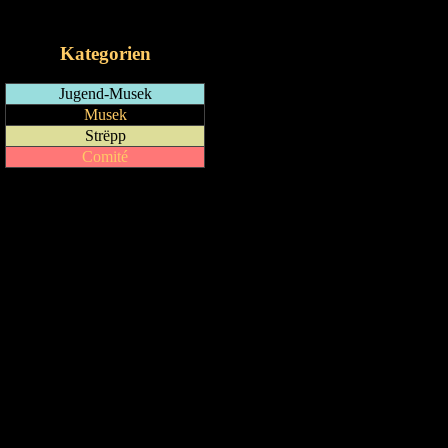
iCalendar-Feed
Kategorien
Jugend-Musek
Musek
Strëpp
Comité