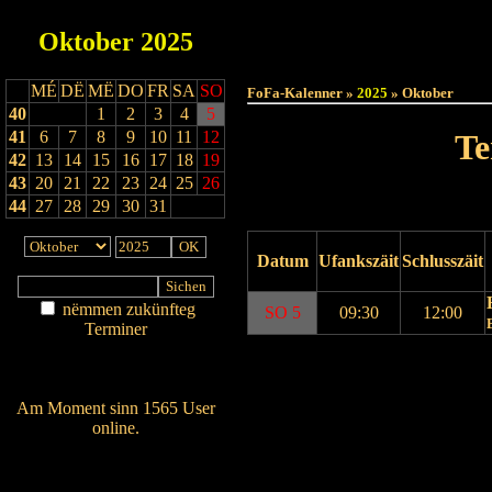
Oktober
2025
Haut
MÉ
DË
MË
DO
FR
SA
SO
FoFa-Kalenner »
2025
» Oktober
40
1
2
3
4
5
41
6
7
8
9
10
11
12
Te
42
13
14
15
16
17
18
19
43
20
21
22
23
24
25
26
44
27
28
29
30
31
Datum
Ufankszäit
Schlusszäit
nëmmen zukünfteg
SO 5
09:30
12:00
Terminer
Am Détail sichen
Drock Preview
Nei agedroen
Am Moment sinn 1565 User
online.
Wien ass online?
RSS-Feed