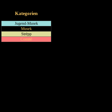
iCalendar-Feed
Kategorien
Jugend-Musek
Musek
Strëpp
Comité