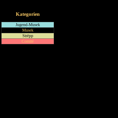
iCalendar-Feed
Kategorien
Jugend-Musek
Musek
Strëpp
Comité