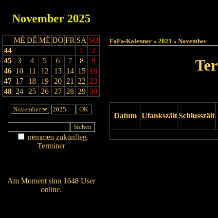
November
2025
Haut
MÉ
DË
MË
DO
FR
SA
SO
FoFa-Kalenner »
2025
» November
44
1
2
45
3
4
5
6
7
8
9
Te
46
10
11
12
13
14
15
16
47
17
18
19
20
21
22
23
48
24
25
26
27
28
29
30
Datum
Ufankszäit
Schlusszäit
nëmmen zukünfteg
Terminer
Drock Preview
Am Détail sichen
Nei agedroen
Am Moment sinn 1648 User
online.
Wien ass online?
RSS-Feed