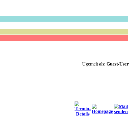
Ugemelt als:
Guest-User