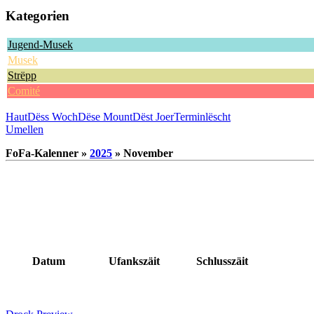
Kategorien
Jugend-Musek
Musek
Strëpp
Comité
Haut
Dëss Woch
Dëse Mount
Dëst Joer
Terminlëscht
Umellen
FoFa-Kalenner »
2025
» November
Datum
Ufankszäit
Schlusszäit