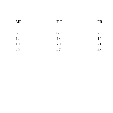
MË
DO
FR
5
6
7
12
13
14
19
20
21
26
27
28