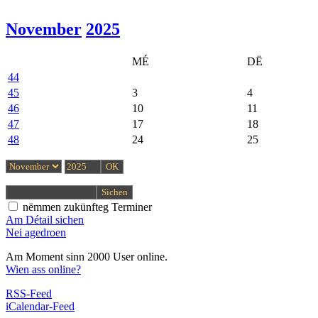
November
2025
MÉ
DË
44
45
3
4
46
10
11
47
17
18
48
24
25
nëmmen zukünfteg Terminer
Am Détail sichen
Nei agedroen
Am Moment sinn 2000 User online.
Wien ass online?
RSS-Feed
iCalendar-Feed