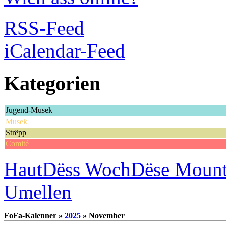
RSS-Feed
iCalendar-Feed
Kategorien
Jugend-Musek
Musek
Strëpp
Comité
Haut
Dëss Woch
Dëse Moun
Umellen
FoFa-Kalenner »
2025
» November