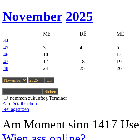
November
2025
MÉ
DË
MË
44
45
3
4
5
46
10
11
12
47
17
18
19
48
24
25
26
nëmmen zukünfteg Terminer
Am Détail sichen
Nei agedroen
Am Moment sinn 1417 User
Wien ass online?