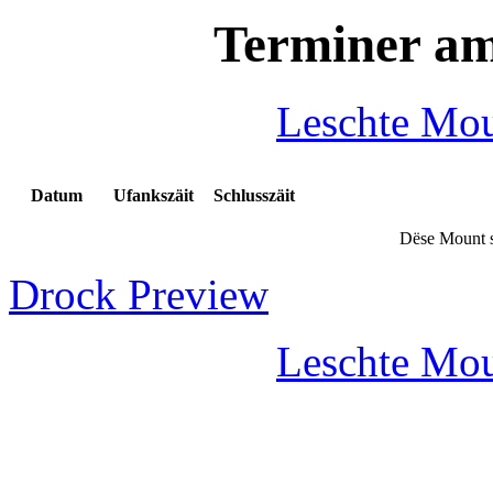
Terminer a
Leschte Mo
Datum
Ufankszäit
Schlusszäit
Dëse Mount s
Drock Preview
Leschte Mo