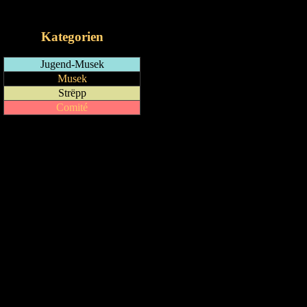
iCalendar-Feed
Kategorien
Jugend-Musek
Musek
Strëpp
Comité