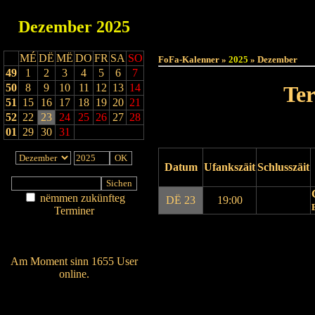
Dezember
2025
Haut
MÉ
DË
MË
DO
FR
SA
SO
FoFa-Kalenner »
2025
» Dezember
49
1
2
3
4
5
6
7
50
8
9
10
11
12
13
14
Te
51
15
16
17
18
19
20
21
52
22
23
24
25
26
27
28
01
29
30
31
Datum
Ufankszäit
Schlusszäit
nëmmen zukünfteg
DË 23
19:00
Terminer
Am Détail sichen
Drock Preview
Nei agedroen
Am Moment sinn 1655 User
online.
Wien ass online?
RSS-Feed