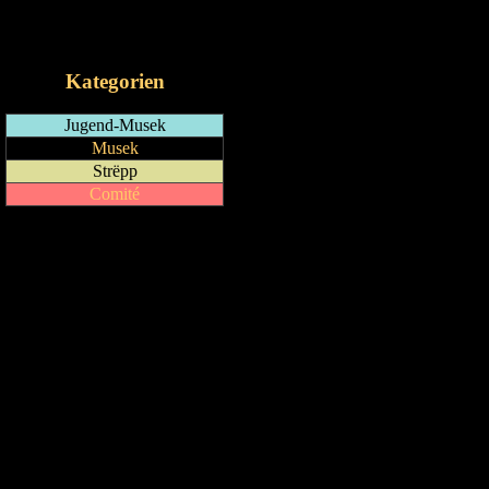
RSS-Feed
iCalendar-Feed
Kategorien
Jugend-Musek
Musek
Strëpp
Comité