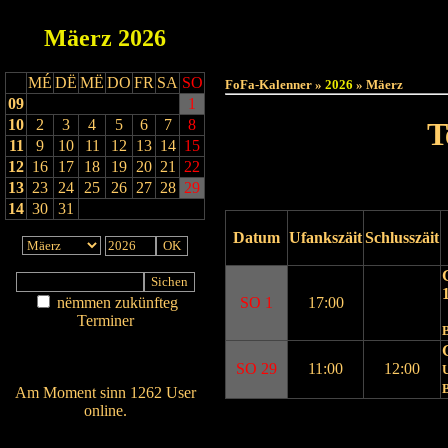
Mäerz
2026
Haut
MÉ
DË
MË
DO
FR
SA
SO
FoFa-Kalenner »
2026
» Mäerz
09
1
10
2
3
4
5
6
7
8
T
11
9
10
11
12
13
14
15
12
16
17
18
19
20
21
22
13
23
24
25
26
27
28
29
14
30
31
Datum
Ufankszäit
Schlusszäit
nëmmen zukünfteg
SO 1
17:00
Terminer
Am Détail sichen
Nei agedroen
SO 29
11:00
12:00
U
Am Moment sinn 1262 User
online.
Drock Preview
Wien ass online?