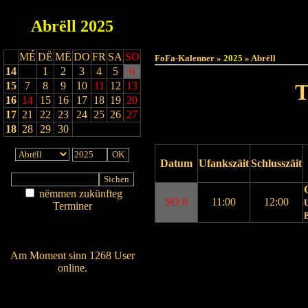
Abrëll
2025
Haut
MÉ
DË
MË
DO
FR
SA
SO
FoFa-Kalenner »
2025
» Abrëll
14
1
2
3
4
5
6
15
7
8
9
10
11
12
13
T
16
14
15
16
17
18
19
20
17
21
22
23
24
25
26
27
18
28
29
30
Datum
Ufankszäit
Schlusszäit
nëmmen zukünfteg
SO 6
11:00
12:00
U
Terminer
Am Détail sichen
Nei agedroen
Drock Preview
Am Moment sinn 1268 User
online.
Wien ass online?
RSS-Feed