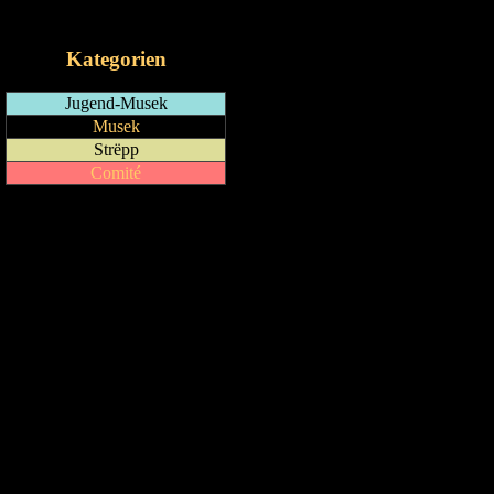
iCalendar-Feed
Kategorien
Jugend-Musek
Musek
Strëpp
Comité