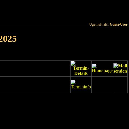
 Joer
Terminlëscht
Ugemelt als:
Guest-User
2025