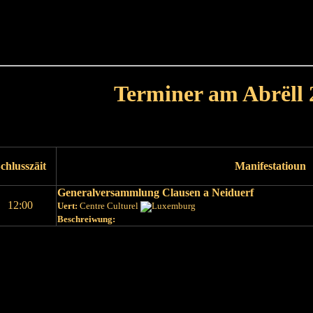
Haut
Dëss Woch
Dëse Mount
Dëst
Umellen
Terminer am Abrëll 
Leschte Mount
Nächste Mount
chlusszäit
Manifestatioun
Generalversammlung Clausen a Neiduerf
12:00
Uert:
Centre Culturel
Beschreiwung:
Leschte Mount
Nächste Mount