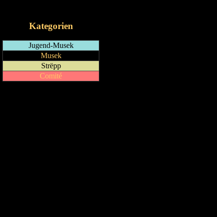
iCalendar-Feed
Kategorien
Jugend-Musek
Musek
Strëpp
Comité