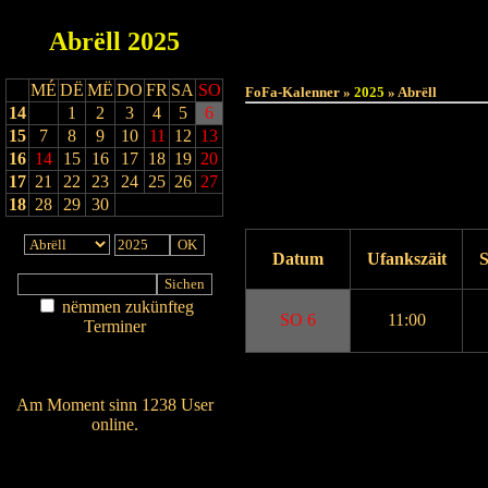
Abrëll
2025
MÉ
DË
MË
DO
FR
SA
SO
FoFa-Kalenner »
2025
» Abrëll
14
1
2
3
4
5
6
15
7
8
9
10
11
12
13
16
14
15
16
17
18
19
20
17
21
22
23
24
25
26
27
18
28
29
30
Datum
Ufankszäit
S
nëmmen zukünfteg
SO 6
11:00
Terminer
Am Détail sichen
Nei agedroen
Drock Preview
Am Moment sinn 1238 User
online.
Wien ass online?
RSS-Feed