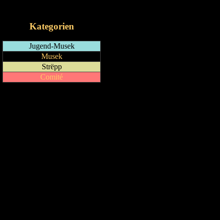
iCalendar-Feed
Kategorien
Jugend-Musek
Musek
Strëpp
Comité