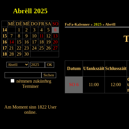
Abrëll
2025
Haut
MÉ
DË
MË
DO
FR
SA
SO
FoFa-Kalenner »
2025
» Abrëll
14
1
2
3
4
5
6
15
7
8
9
10
11
12
13
T
16
14
15
16
17
18
19
20
17
21
22
23
24
25
26
27
18
28
29
30
Datum
Ufankszäit
Schlusszäit
nëmmen zukünfteg
SO 6
11:00
12:00
U
Terminer
Am Détail sichen
Nei agedroen
Drock Preview
Am Moment sinn 1822 User
online.
Wien ass online?
RSS-Feed