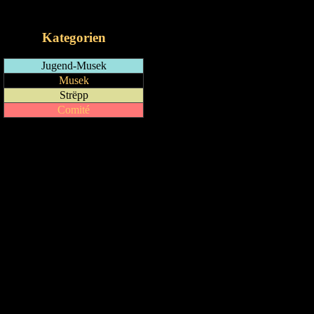
iCalendar-Feed
Kategorien
Jugend-Musek
Musek
Strëpp
Comité