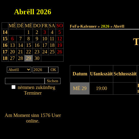
Abrëll
2026
Haut
MÉ
DË
MË
DO
FR
SA
SO
FoFa-Kalenner »
2026
» Abrëll
14
1
2
3
4
5
15
6
7
8
9
10
11
12
T
16
13
14
15
16
17
18
19
17
20
21
22
23
24
25
26
18
27
28
29
30
Datum
Ufankszäit
Schlusszäit
nëmmen zukünfteg
MË 29
19:00
Terminer
Am Détail sichen
Drock Preview
Nei agedroen
Am Moment sinn 1576 User
online.
Wien ass online?
RSS-Feed