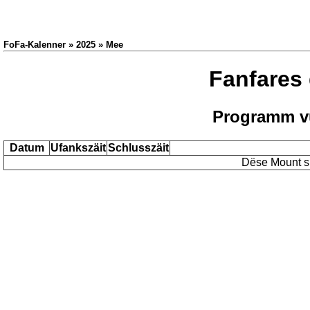
FoFa-Kalenner » 2025 » Mee
Fanfares
Programm v
Datum
Ufankszäit
Schlusszäit
Dëse Mount si