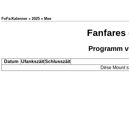
FoFa-Kalenner » 2025 » Mee
Fanfares
Programm v
Datum
Ufankszäit
Schlusszäit
Dëse Mount si