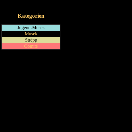
iCalendar-Feed
Kategorien
Jugend-Musek
Musek
Strëpp
Comité