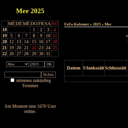
Mee
2025
Haut
MÉ
DË
MË
DO
FR
SA
SO
FoFa-Kalenner »
2025
» Mee
18
1
2
3
4
19
5
6
7
8
9
10
11
20
12
13
14
15
16
17
18
21
19
20
21
22
23
24
25
22
26
27
28
29
30
31
Datum
Ufankszäit
Schlusszäit
nëmmen zukünfteg
Terminer
Drock Preview
Am Détail sichen
Nei agedroen
Am Moment sinn 1670 User
online.
Wien ass online?
RSS-Feed