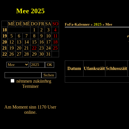
Mee
2025
Haut
MÉ
DË
MË
DO
FR
SA
SO
FoFa-Kalenner »
2025
» Mee
18
1
2
3
4
19
5
6
7
8
9
10
11
20
12
13
14
15
16
17
18
21
19
20
21
22
23
24
25
22
26
27
28
29
30
31
Datum
Ufankszäit
Schlusszäit
nëmmen zukünfteg
Terminer
Drock Preview
Am Détail sichen
Nei agedroen
Am Moment sinn 1170 User
online.
Wien ass online?
RSS-Feed