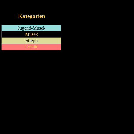
iCalendar-Feed
Kategorien
Jugend-Musek
Musek
Strëpp
Comité