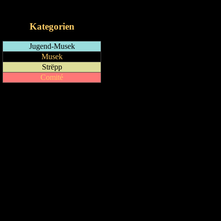
iCalendar-Feed
Kategorien
Jugend-Musek
Musek
Strëpp
Comité