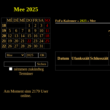
Mee
2025
Haut
MÉ
DË
MË
DO
FR
SA
SO
FoFa-Kalenner »
2025
» Mee
18
1
2
3
4
19
5
6
7
8
9
10
11
20
12
13
14
15
16
17
18
21
19
20
21
22
23
24
25
22
26
27
28
29
30
31
Datum
Ufankszäit
Schlusszäit
nëmmen zukünfteg
Terminer
Drock Preview
Am Détail sichen
Nei agedroen
Am Moment sinn 2179 User
online.
Wien ass online?
RSS-Feed