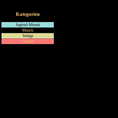
iCalendar-Feed
Kategorien
Jugend-Musek
Musek
Strëpp
Comité