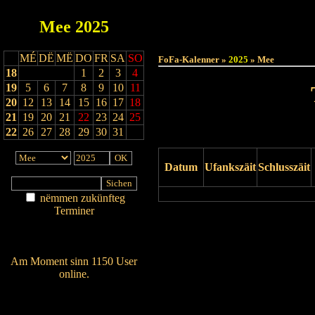
Mee
2025
Haut
MÉ
DË
MË
DO
FR
SA
SO
FoFa-Kalenner »
2025
» Mee
18
1
2
3
4
19
5
6
7
8
9
10
11
20
12
13
14
15
16
17
18
21
19
20
21
22
23
24
25
22
26
27
28
29
30
31
Datum
Ufankszäit
Schlusszäit
nëmmen zukünfteg
Terminer
Drock Preview
Am Détail sichen
Nei agedroen
Am Moment sinn 1150 User
online.
Wien ass online?
RSS-Feed