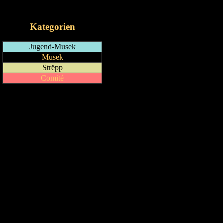
iCalendar-Feed
Kategorien
Jugend-Musek
Musek
Strëpp
Comité