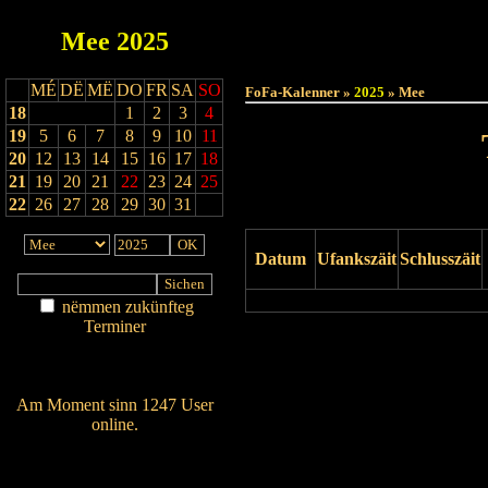
Mee
2025
Haut
MÉ
DË
MË
DO
FR
SA
SO
FoFa-Kalenner »
2025
» Mee
18
1
2
3
4
19
5
6
7
8
9
10
11
20
12
13
14
15
16
17
18
21
19
20
21
22
23
24
25
22
26
27
28
29
30
31
Datum
Ufankszäit
Schlusszäit
nëmmen zukünfteg
Terminer
Drock Preview
Am Détail sichen
Nei agedroen
Am Moment sinn 1247 User
online.
Wien ass online?
RSS-Feed