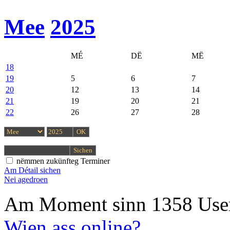
Mee
2025
MÉ
DË
MË
18
19
5
6
7
20
12
13
14
21
19
20
21
22
26
27
28
nëmmen zukünfteg Terminer
Am Détail sichen
Nei agedroen
Am Moment sinn 1358 User
Wien ass online?