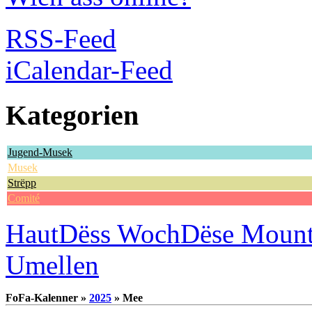
RSS-Feed
iCalendar-Feed
Kategorien
Jugend-Musek
Musek
Strëpp
Comité
Haut
Dëss Woch
Dëse Moun
Umellen
FoFa-Kalenner »
2025
» Mee