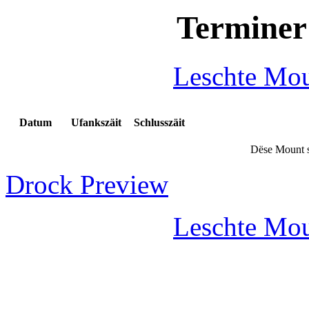
Terminer
Leschte Mo
Datum
Ufankszäit
Schlusszäit
Dëse Mount s
Drock Preview
Leschte Mo