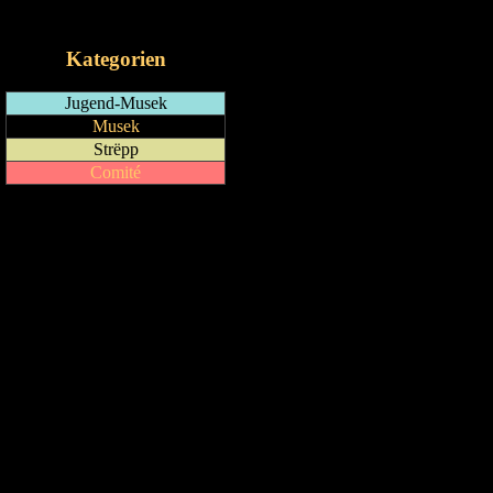
iCalendar-Feed
Kategorien
Jugend-Musek
Musek
Strëpp
Comité