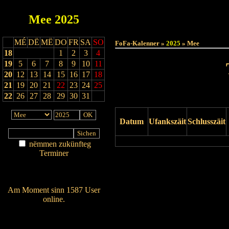
Mee
2025
Haut
MÉ
DË
MË
DO
FR
SA
SO
FoFa-Kalenner »
2025
» Mee
18
1
2
3
4
19
5
6
7
8
9
10
11
20
12
13
14
15
16
17
18
21
19
20
21
22
23
24
25
22
26
27
28
29
30
31
Datum
Ufankszäit
Schlusszäit
nëmmen zukünfteg
Terminer
Drock Preview
Am Détail sichen
Nei agedroen
Am Moment sinn 1587 User
online.
Wien ass online?
RSS-Feed