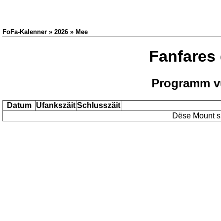
FoFa-Kalenner » 2026 » Mee
Fanfares
Programm v
Datum
Ufankszäit
Schlusszäit
Dëse Mount si