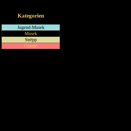
iCalendar-Feed
Kategorien
Jugend-Musek
Musek
Strëpp
Comité