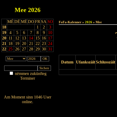
Mee
2026
Haut
MÉ
DË
MË
DO
FR
SA
SO
FoFa-Kalenner »
2026
» Mee
18
1
2
3
19
4
5
6
7
8
9
10
20
11
12
13
14
15
16
17
21
18
19
20
21
22
23
24
22
25
26
27
28
29
30
31
Datum
Ufankszäit
Schlusszäit
nëmmen zukünfteg
Terminer
Drock Preview
Am Détail sichen
Nei agedroen
Am Moment sinn 1046 User
online.
Wien ass online?
RSS-Feed