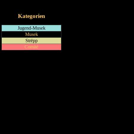
iCalendar-Feed
Kategorien
Jugend-Musek
Musek
Strëpp
Comité