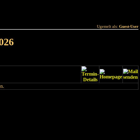
 Joer
Terminlëscht
Ugemelt als:
Guest-User
026
n.