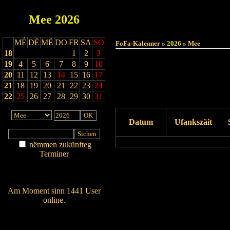
Mee
2026
MÉ
DË
MË
DO
FR
SA
SO
FoFa-Kalenner »
2026
» Mee
18
1
2
3
19
4
5
6
7
8
9
10
20
11
12
13
14
15
16
17
21
18
19
20
21
22
23
24
22
25
26
27
28
29
30
31
Datum
Ufankszäit
nëmmen zukünfteg
Terminer
Drock Preview
Am Détail sichen
Nei agedroen
Am Moment sinn 1441 User
online.
Wien ass online?
RSS-Feed