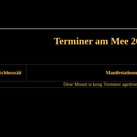
Haut
Dëss Woch
Dëse Mount
Dëst
Umellen
Terminer am Mee 2
Leschte Mount
Nächste Mount
Schlusszäit
Manifestatioun
Dëse Mount si keng Terminer agedroe
Leschte Mount
Nächste Mount