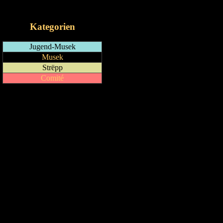
iCalendar-Feed
Kategorien
Jugend-Musek
Musek
Strëpp
Comité