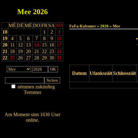
Mee
2026
Haut
MÉ
DË
MË
DO
FR
SA
SO
FoFa-Kalenner »
2026
» Mee
18
1
2
3
19
4
5
6
7
8
9
10
20
11
12
13
14
15
16
17
21
18
19
20
21
22
23
24
22
25
26
27
28
29
30
31
Datum
Ufankszäit
Schlusszäit
nëmmen zukünfteg
Terminer
Drock Preview
Am Détail sichen
Nei agedroen
Am Moment sinn 1636 User
online.
Wien ass online?
RSS-Feed