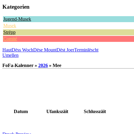
Kategorien
Jugend-Musek
Musek
Strëpp
Comité
Haut
Dëss Woch
Dëse Mount
Dëst Joer
Terminlëscht
Umellen
FoFa-Kalenner »
2026
» Mee
Datum
Ufankszäit
Schlusszäit