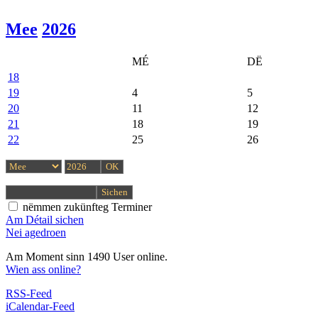
Mee
2026
MÉ
DË
18
19
4
5
20
11
12
21
18
19
22
25
26
nëmmen zukünfteg Terminer
Am Détail sichen
Nei agedroen
Am Moment sinn 1490 User online.
Wien ass online?
RSS-Feed
iCalendar-Feed