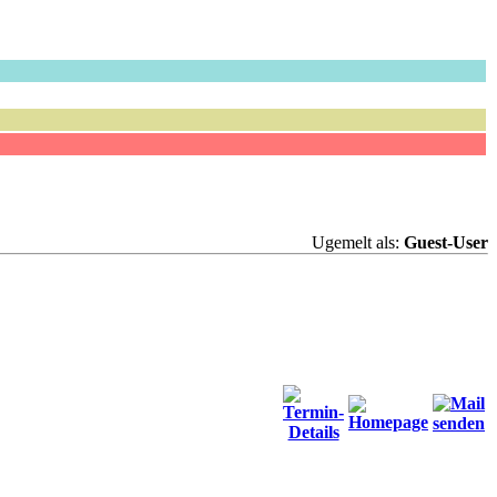
Ugemelt als:
Guest-User