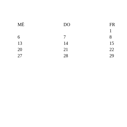
MË
DO
FR
1
6
7
8
13
14
15
20
21
22
27
28
29