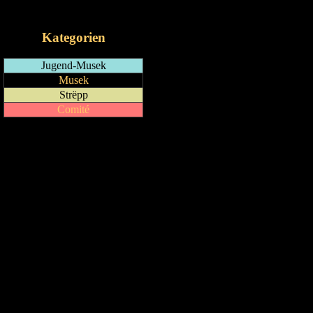
iCalendar-Feed
Kategorien
Jugend-Musek
Musek
Strëpp
Comité