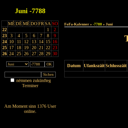
Juni
-7788
Haut
MÉ
DË
MË
DO
FR
SA
SO
FoFa-Kalenner »
-7788
» Juni
22
1
2
23
3
4
5
6
7
8
9
24
10
11
12
13
14
15
16
25
17
18
19
20
21
22
23
26
24
25
26
27
28
29
30
Datum
Ufankszäit
Schlusszäit
nëmmen zukünfteg
Terminer
Drock Preview
Am Détail sichen
Nei agedroen
Am Moment sinn 1376 User
online.
Wien ass online?
RSS-Feed