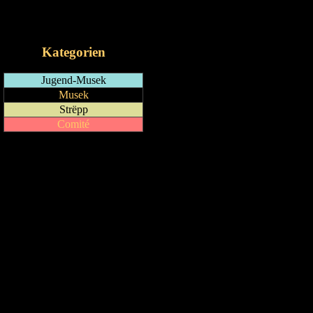
RSS-Feed
iCalendar-Feed
Kategorien
Jugend-Musek
Musek
Strëpp
Comité