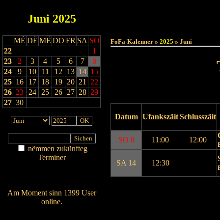
Juni
2025
Haut
MÉ
DË
MË
DO
FR
SA
SO
FoFa-Kalenner »
2025
» Juni
22
1
23
2
3
4
5
6
7
8
24
9
10
11
12
13
14
15
25
16
17
18
19
20
21
22
26
23
24
25
26
27
28
29
27
30
Datum
Ufankszäit
Schlusszäit
SO 8
11:00
12:00
nëmmen zukünfteg
Terminer
SA 14
12:30
Am Détail sichen
Nei agedroen
Drock Preview
Am Moment sinn 1399 User
online.
Wien ass online?