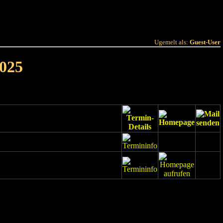
 Joer
Terminlëscht
Ugemelt als:
Guest-User
025