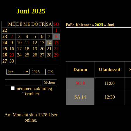
Juni
2025
MÉ
DË
MË
DO
FR
SA
SO
FoFa-Kalenner »
2025
» Juni
22
1
23
2
3
4
5
6
7
8
24
9
10
11
12
13
14
15
25
16
17
18
19
20
21
22
26
23
24
25
26
27
28
29
27
30
Datum
Ufankszäit
SO 8
11:00
nëmmen zukünfteg
Terminer
SA 14
12:30
Am Détail sichen
Nei agedroen
Drock Preview
Am Moment sinn 1378 User
online.
Wien ass online?