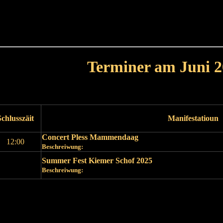
Haut
Dëss Woch
Dëse Mount
Dëst
Umellen
Terminer am Juni 2
Leschte Mount
Nächste Mount
Schlusszäit
Manifestatioun
Concert Pless Mammendaag
12:00
Beschreiwung:
Summer Fest Kiemer Schof 2025
Beschreiwung:
Leschte Mount
Nächste Mount