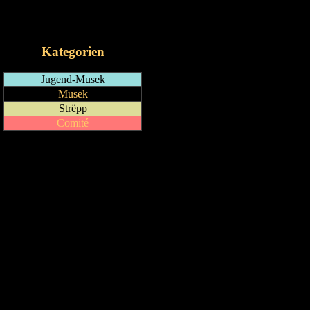
RSS-Feed
iCalendar-Feed
Kategorien
Jugend-Musek
Musek
Strëpp
Comité