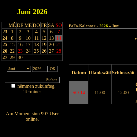
Juni
2026
Haut
MÉ
DË
MË
DO
FR
SA
SO
FoFa-Kalenner »
2026
» Juni
23
1
2
3
4
5
6
7
24
8
9
10
11
12
13
14
25
15
16
17
18
19
20
21
26
22
23
24
25
26
27
28
27
29
30
Datum
Ufankszäit
Schlusszäit
nëmmen zukünfteg
Terminer
SO 14
11:00
12:00
Am Détail sichen
Nei agedroen
Drock Preview
Am Moment sinn 997 User
online.
Wien ass online?
RSS-Feed