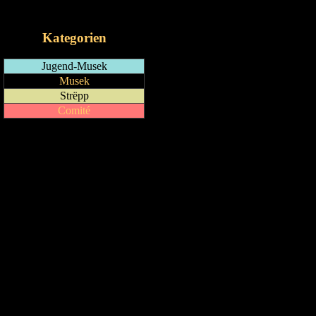
iCalendar-Feed
Kategorien
Jugend-Musek
Musek
Strëpp
Comité