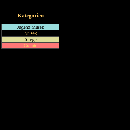
iCalendar-Feed
Kategorien
Jugend-Musek
Musek
Strëpp
Comité