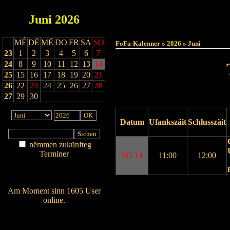
Juni
2026
Haut
MÉ
DË
MË
DO
FR
SA
SO
FoFa-Kalenner »
2026
» Juni
23
1
2
3
4
5
6
7
24
8
9
10
11
12
13
14
25
15
16
17
18
19
20
21
26
22
23
24
25
26
27
28
27
29
30
Datum
Ufankszäit
Schlusszäit
nëmmen zukünfteg
Terminer
SO 14
11:00
12:00
Am Détail sichen
Nei agedroen
Drock Preview
Am Moment sinn 1605 User
online.
Wien ass online?
RSS-Feed