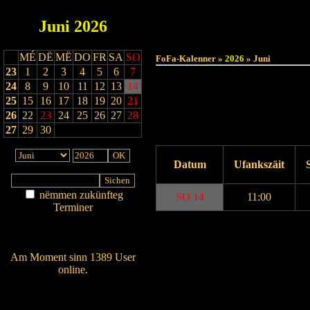
Juni
2026
MÉ
DË
MË
DO
FR
SA
SO
FoFa-Kalenner »
2026
» Juni
23
1
2
3
4
5
6
7
24
8
9
10
11
12
13
14
25
15
16
17
18
19
20
21
26
22
23
24
25
26
27
28
27
29
30
Datum
Ufankszäit
nëmmen zukünfteg
SO 14
11:00
Terminer
Am Détail sichen
Drock Preview
Nei agedroen
Am Moment sinn 1389 User
online.
Wien ass online?
RSS-Feed