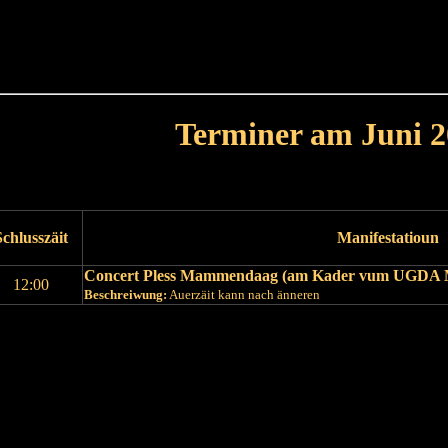
Haut
Dëss Woch
Dëse Mount
Dëst
Umellen
Terminer am Juni 2
Leschte Mount
Nächste Mount
Schlusszäit
Manifestatioun
Concert Pless Mammendaag (am Kader vum UGDA 
12:00
Beschreiwung:
Auerzäit kann nach änneren
Leschte Mount
Nächste Mount