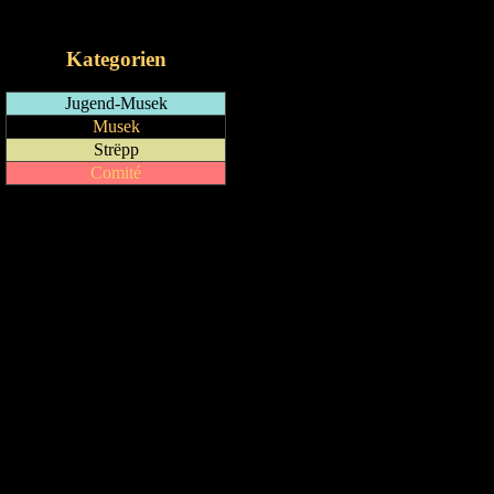
iCalendar-Feed
Kategorien
Jugend-Musek
Musek
Strëpp
Comité