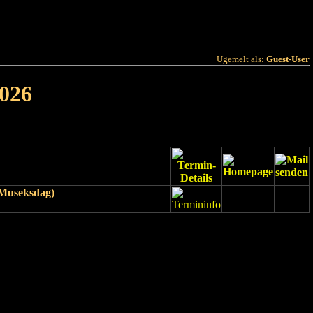
 Joer
Terminlëscht
Ugemelt als:
Guest-User
026
Museksdag)