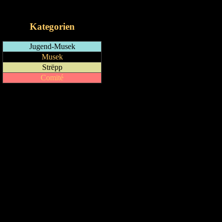
iCalendar-Feed
Kategorien
Jugend-Musek
Musek
Strëpp
Comité