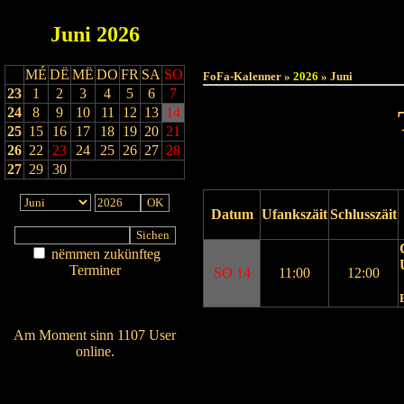
Juni
2026
Haut
MÉ
DË
MË
DO
FR
SA
SO
FoFa-Kalenner »
2026
» Juni
23
1
2
3
4
5
6
7
24
8
9
10
11
12
13
14
25
15
16
17
18
19
20
21
26
22
23
24
25
26
27
28
27
29
30
Datum
Ufankszäit
Schlusszäit
nëmmen zukünfteg
Terminer
SO 14
11:00
12:00
Am Détail sichen
Nei agedroen
Drock Preview
Am Moment sinn 1107 User
online.
Wien ass online?
RSS-Feed