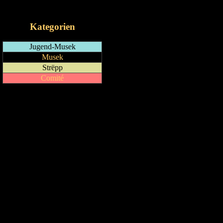
iCalendar-Feed
Kategorien
Jugend-Musek
Musek
Strëpp
Comité