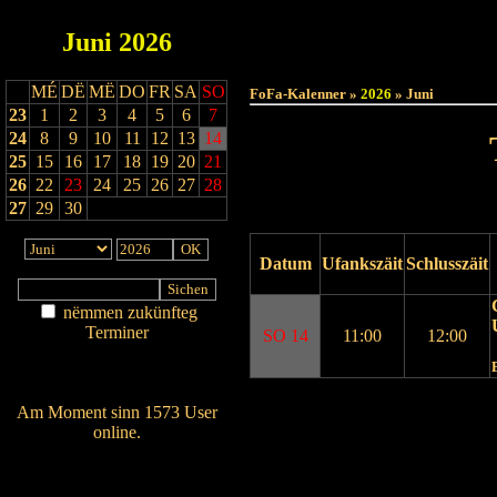
Juni
2026
Haut
MÉ
DË
MË
DO
FR
SA
SO
FoFa-Kalenner »
2026
» Juni
23
1
2
3
4
5
6
7
24
8
9
10
11
12
13
14
25
15
16
17
18
19
20
21
26
22
23
24
25
26
27
28
27
29
30
Datum
Ufankszäit
Schlusszäit
nëmmen zukünfteg
Terminer
SO 14
11:00
12:00
Am Détail sichen
Nei agedroen
Drock Preview
Am Moment sinn 1573 User
online.
Wien ass online?
RSS-Feed