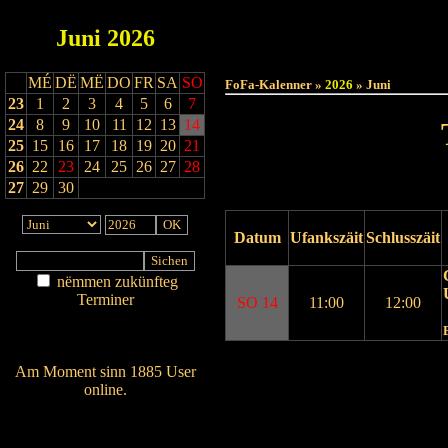
Juni
2026
Haut
MÉ
DË
MË
DO
FR
SA
SO
FoFa-Kalenner »
2026
» Juni
23
1
2
3
4
5
6
7
24
8
9
10
11
12
13
14
25
15
16
17
18
19
20
21
26
22
23
24
25
26
27
28
27
29
30
Datum
Ufankszäit
Schlusszäit
nëmmen zukünfteg
Terminer
SO 14
11:00
12:00
Am Détail sichen
Nei agedroen
Drock Preview
Am Moment sinn 1885 User
online.
Wien ass online?
RSS-Feed