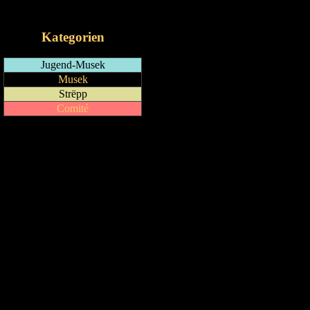
iCalendar-Feed
Kategorien
Jugend-Musek
Musek
Strëpp
Comité