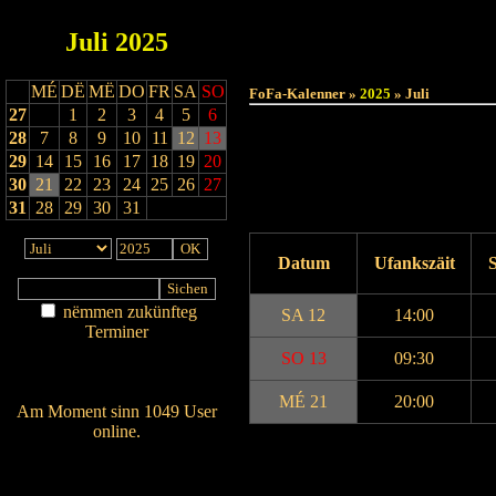
Juli
2025
MÉ
DË
MË
DO
FR
SA
SO
FoFa-Kalenner »
2025
» Juli
27
1
2
3
4
5
6
28
7
8
9
10
11
12
13
29
14
15
16
17
18
19
20
30
21
22
23
24
25
26
27
31
28
29
30
31
Datum
Ufankszäit
S
nëmmen zukünfteg
SA 12
14:00
Terminer
Am Détail sichen
SO 13
09:30
Nei agedroen
MÉ 21
20:00
Am Moment sinn 1049 User
online.
Wien ass online?
Drock Preview
RSS-Feed