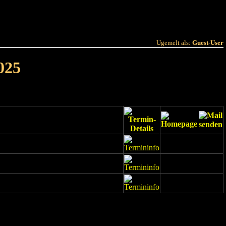
 Joer
Terminlëscht
Ugemelt als:
Guest-User
025