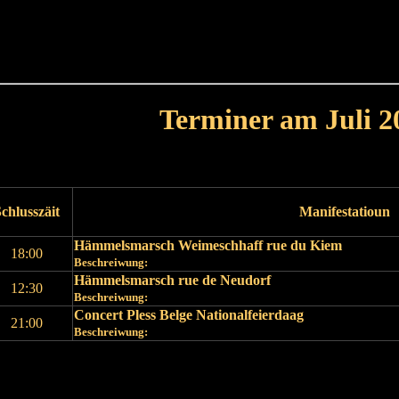
Haut
Dëss Woch
Dëse Mount
Dëst
Umellen
Terminer am Juli 2
Leschte Mount
Nächste Mount
chlusszäit
Manifestatioun
Hämmelsmarsch Weimeschhaff rue du Kiem
18:00
Beschreiwung:
Hämmelsmarsch rue de Neudorf
12:30
Beschreiwung:
Concert Pless Belge Nationalfeierdaag
21:00
Beschreiwung:
Leschte Mount
Nächste Mount