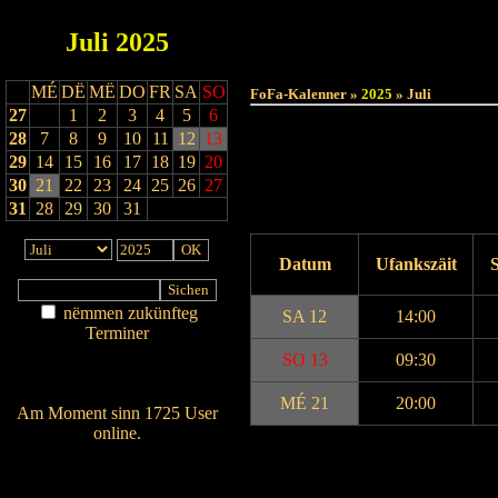
Juli
2025
MÉ
DË
MË
DO
FR
SA
SO
FoFa-Kalenner »
2025
» Juli
27
1
2
3
4
5
6
28
7
8
9
10
11
12
13
29
14
15
16
17
18
19
20
30
21
22
23
24
25
26
27
31
28
29
30
31
Datum
Ufankszäit
S
nëmmen zukünfteg
SA 12
14:00
Terminer
Am Détail sichen
SO 13
09:30
Nei agedroen
MÉ 21
20:00
Am Moment sinn 1725 User
online.
Wien ass online?
Drock Preview
RSS-Feed