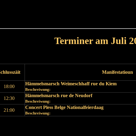
Haut
Dëss Woch
Dëse Mount
Dëst
Umellen
Terminer am Juli 2
Leschte Mount
Nächste Mount
chlusszäit
Manifestatioun
Hämmelsmarsch Weimeschhaff rue du Kiem
18:00
Beschreiwung:
Hämmelsmarsch rue de Neudorf
12:30
Beschreiwung:
Concert Pless Belge Nationalfeierdaag
21:00
Beschreiwung:
Leschte Mount
Nächste Mount