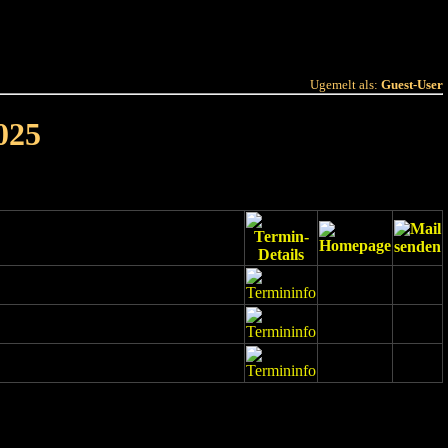
 Joer
Terminlëscht
Ugemelt als:
Guest-User
025