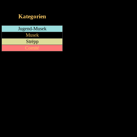
iCalendar-Feed
Kategorien
Jugend-Musek
Musek
Strëpp
Comité