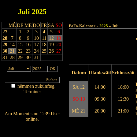
Juli
2025
Haut
MÉ
DË
MË
DO
FR
SA
SO
FoFa-Kalenner »
2025
» Juli
27
1
2
3
4
5
6
28
7
8
9
10
11
12
13
29
14
15
16
17
18
19
20
30
21
22
23
24
25
26
27
31
28
29
30
31
Datum
Ufankszäit
Schlusszäit
nëmmen zukünfteg
SA 12
14:00
18:00
Terminer
Am Détail sichen
SO 13
09:30
12:30
Nei agedroen
MÉ 21
20:00
21:00
Am Moment sinn 1239 User
online.
Wien ass online?
Drock Preview
RSS-Feed