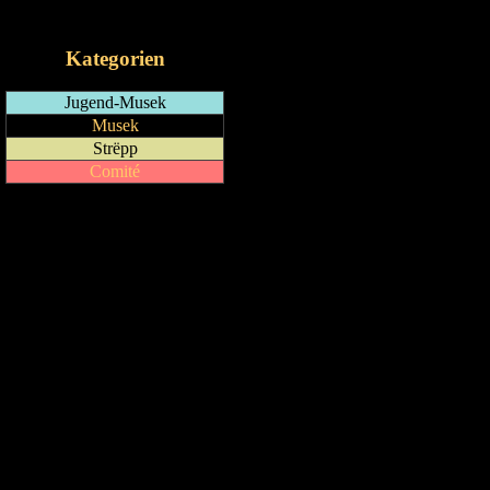
iCalendar-Feed
Kategorien
Jugend-Musek
Musek
Strëpp
Comité