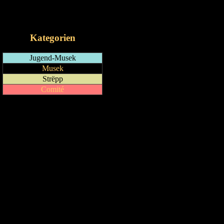
RSS-Feed
iCalendar-Feed
Kategorien
Jugend-Musek
Musek
Strëpp
Comité