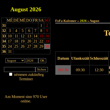
August
2026
Haut
MÉ
DË
MË
DO
FR
SA
SO
FoFa-Kalenner »
2026
» August
31
1
2
32
3
4
5
6
7
8
9
T
33
10
11
12
13
14
15
16
34
17
18
19
20
21
22
23
35
24
25
26
27
28
29
30
36
31
Datum
Ufankszäit
Schlusszäit
SO 30
09:30
12:30
nëmmen zukünfteg
Terminer
Drock Preview
Am Détail sichen
Nei agedroen
Am Moment sinn 970 User
online.
Wien ass online?