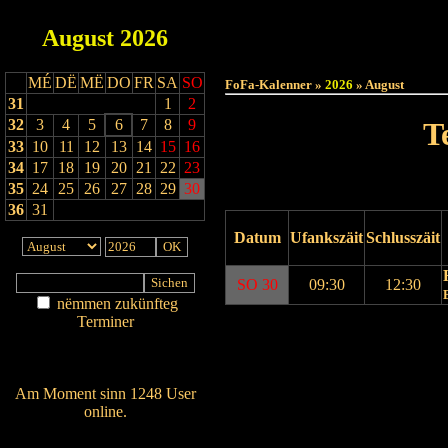
August
2026
Haut
MÉ
DË
MË
DO
FR
SA
SO
FoFa-Kalenner »
2026
» August
31
1
2
32
3
4
5
6
7
8
9
T
33
10
11
12
13
14
15
16
34
17
18
19
20
21
22
23
35
24
25
26
27
28
29
30
36
31
Datum
Ufankszäit
Schlusszäit
SO 30
09:30
12:30
nëmmen zukünfteg
Terminer
Drock Preview
Am Détail sichen
Nei agedroen
Am Moment sinn 1248 User
online.
Wien ass online?