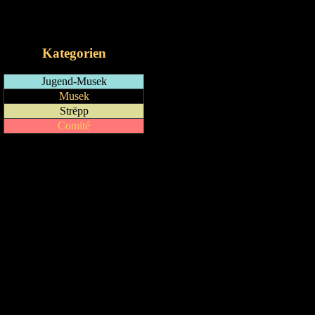
RSS-Feed
iCalendar-Feed
Kategorien
Jugend-Musek
Musek
Strëpp
Comité