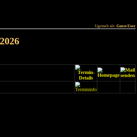
 Joer
Terminlëscht
Ugemelt als:
Guest-User
 2026