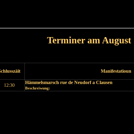
Haut
Dëss Woch
Dëse Mount
Dëst
Umellen
Terminer am August
Leschte Mount
Nächste Mount
Schlusszäit
Manifestatioun
Hämmelsmarsch rue de Neudorf a Clausen
12:30
Beschreiwung:
Leschte Mount
Nächste Mount