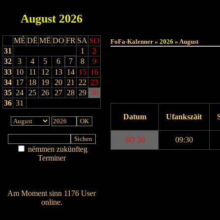
August
2026
MÉ
DË
MË
DO
FR
SA
SO
FoFa-Kalenner »
2026
» August
31
1
2
32
3
4
5
6
7
8
9
33
10
11
12
13
14
15
16
34
17
18
19
20
21
22
23
35
24
25
26
27
28
29
30
36
31
Datum
Ufankszäit
SO 30
09:30
nëmmen zukünfteg
Terminer
Drock Preview
Am Détail sichen
Nei agedroen
Am Moment sinn 1176 User
online.
Wien ass online?