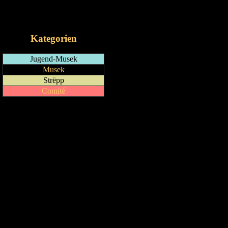
RSS-Feed
iCalendar-Feed
Kategorien
Jugend-Musek
Musek
Strëpp
Comité