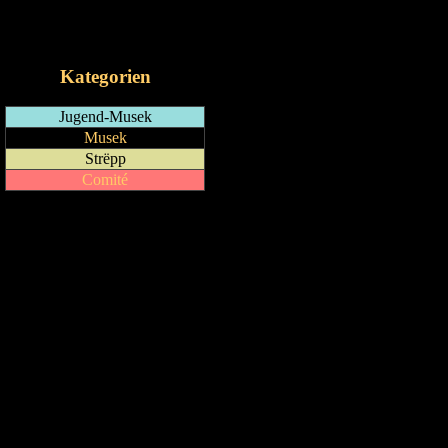
RSS-Feed
iCalendar-Feed
Kategorien
Jugend-Musek
Musek
Strëpp
Comité