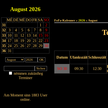
August
2026
Haut
MÉ
DË
MË
DO
FR
SA
SO
FoFa-Kalenner »
2026
» August
31
1
2
32
3
4
5
6
7
8
9
T
33
10
11
12
13
14
15
16
34
17
18
19
20
21
22
23
35
24
25
26
27
28
29
30
36
31
Datum
Ufankszäit
Schlusszäit
SO 30
09:30
12:30
nëmmen zukünfteg
Terminer
Drock Preview
Am Détail sichen
Nei agedroen
Am Moment sinn 1883 User
online.
Wien ass online?