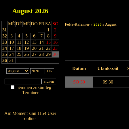
August
2026
MÉ
DË
MË
DO
FR
SA
SO
FoFa-Kalenner »
2026
» August
31
1
2
32
3
4
5
6
7
8
9
33
10
11
12
13
14
15
16
34
17
18
19
20
21
22
23
35
24
25
26
27
28
29
30
36
31
Datum
Ufankszäit
SO 30
09:30
nëmmen zukünfteg
Terminer
Drock Preview
Am Détail sichen
Nei agedroen
Am Moment sinn 1154 User
online.
Wien ass online?