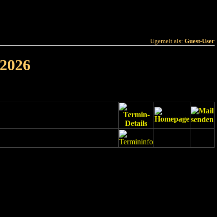
 Joer
Terminlëscht
Ugemelt als:
Guest-User
 2026