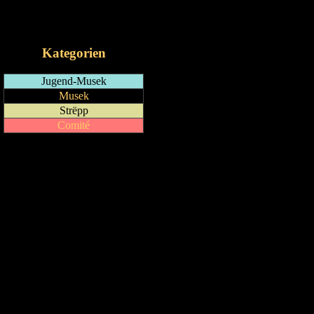
RSS-Feed
iCalendar-Feed
Kategorien
Jugend-Musek
Musek
Strëpp
Comité