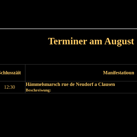
Haut
Dëss Woch
Dëse Mount
Dëst
Umellen
Terminer am August
Leschte Mount
Nächste Mount
Schlusszäit
Manifestatioun
Hämmelsmarsch rue de Neudorf a Clausen
12:30
Beschreiwung:
Leschte Mount
Nächste Mount