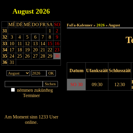
August
2026
Haut
MÉ
DË
MË
DO
FR
SA
SO
FoFa-Kalenner »
2026
» August
31
1
2
32
3
4
5
6
7
8
9
T
33
10
11
12
13
14
15
16
34
17
18
19
20
21
22
23
35
24
25
26
27
28
29
30
36
31
Datum
Ufankszäit
Schlusszäit
SO 30
09:30
12:30
nëmmen zukünfteg
Terminer
Drock Preview
Am Détail sichen
Nei agedroen
Am Moment sinn 1233 User
online.
Wien ass online?