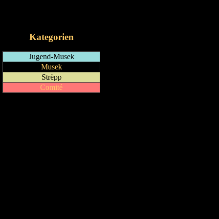
RSS-Feed
iCalendar-Feed
Kategorien
Jugend-Musek
Musek
Strëpp
Comité