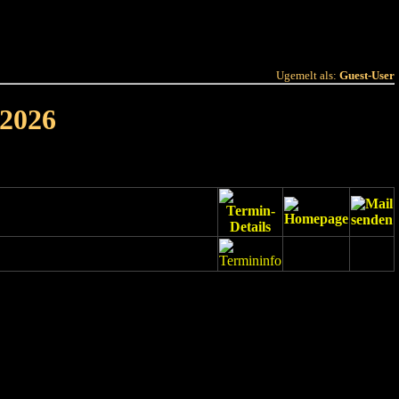
 Joer
Terminlëscht
Ugemelt als:
Guest-User
 2026