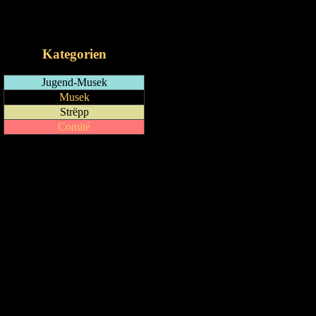
RSS-Feed
iCalendar-Feed
Kategorien
Jugend-Musek
Musek
Strëpp
Comité