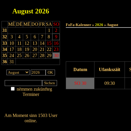
August
2026
MÉ
DË
MË
DO
FR
SA
SO
FoFa-Kalenner »
2026
» August
31
1
2
32
3
4
5
6
7
8
9
33
10
11
12
13
14
15
16
34
17
18
19
20
21
22
23
35
24
25
26
27
28
29
30
36
31
Datum
Ufankszäit
SO 30
09:30
nëmmen zukünfteg
Terminer
Drock Preview
Am Détail sichen
Nei agedroen
Am Moment sinn 1503 User
online.
Wien ass online?