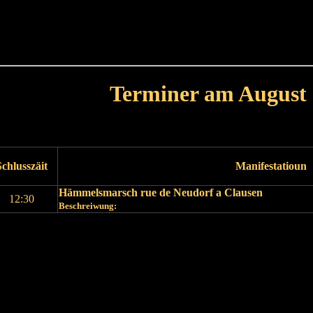
Haut
Dëss Woch
Dëse Mount
Dëst
Umellen
Terminer am August
Leschte Mount
Nächste Mount
Schlusszäit
Manifestatioun
Hämmelsmarsch rue de Neudorf a Clausen
12:30
Beschreiwung:
Leschte Mount
Nächste Mount