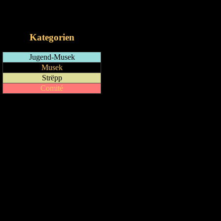
RSS-Feed
iCalendar-Feed
Kategorien
Jugend-Musek
Musek
Strëpp
Comité