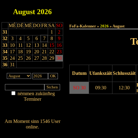
August
2026
Haut
MÉ
DË
MË
DO
FR
SA
SO
FoFa-Kalenner »
2026
» August
31
1
2
32
3
4
5
6
7
8
9
T
33
10
11
12
13
14
15
16
34
17
18
19
20
21
22
23
35
24
25
26
27
28
29
30
36
31
Datum
Ufankszäit
Schlusszäit
SO 30
09:30
12:30
nëmmen zukünfteg
Terminer
Drock Preview
Am Détail sichen
Nei agedroen
Am Moment sinn 1546 User
online.
Wien ass online?