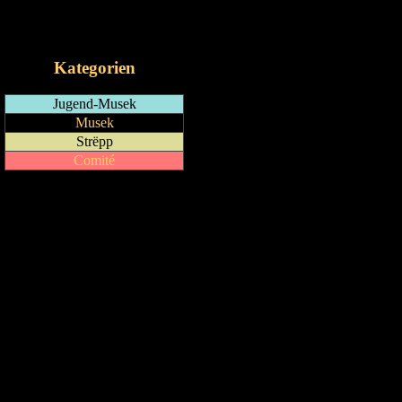
RSS-Feed
iCalendar-Feed
Kategorien
Jugend-Musek
Musek
Strëpp
Comité