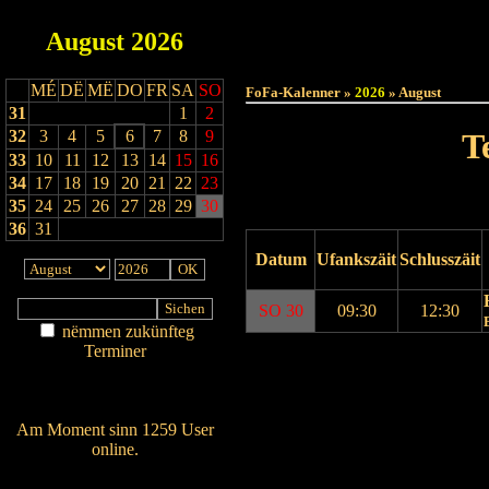
August
2026
Haut
MÉ
DË
MË
DO
FR
SA
SO
FoFa-Kalenner »
2026
» August
31
1
2
32
3
4
5
6
7
8
9
T
33
10
11
12
13
14
15
16
34
17
18
19
20
21
22
23
35
24
25
26
27
28
29
30
36
31
Datum
Ufankszäit
Schlusszäit
SO 30
09:30
12:30
nëmmen zukünfteg
Terminer
Drock Preview
Am Détail sichen
Nei agedroen
Am Moment sinn 1259 User
online.
Wien ass online?